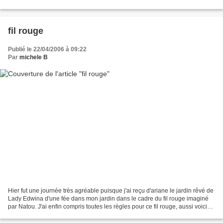
sur le thème "jardin" Puisque la journée...
fil rouge
Publié le 22/04/2006 à 09:22
Par
michele B
Hier fut une journée très agréable puisque j'ai reçu d'ariane le jardin rêvé de
Lady Edwina d'une fée dans mon jardin dans le cadre du fil rouge imaginé
par Natou. J'ai enfin compris toutes les règles pour ce fil rouge, aussi voici
ma fiche choisie Il...