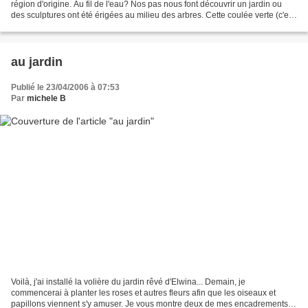
région d'origine. Au fil de l'eau? Nos pas nous font découvrir un jardin ou
des sculptures ont été érigées au milieu des arbres. Cette coulée verte (c'est
son nom) nous conduit au...
au jardin
Publié le 23/04/2006 à 07:53
Par
michele B
Voilà, j'ai installé la volière du jardin rêvé d'Elwina... Demain, je
commencerai à planter les roses et autres fleurs afin que les oiseaux et
papillons viennent s'y amuser. Je vous montre deux de mes encadrements