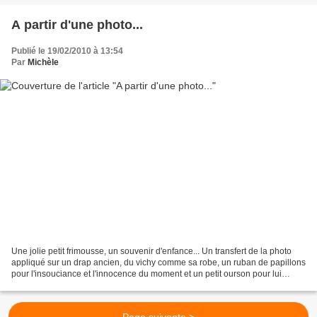
A partir d'une photo...
Publié le 19/02/2010 à 13:54
Par
Michèle
Une jolie petit frimousse, un souvenir d'enfance... Un transfert de la photo
appliqué sur un drap ancien, du vichy comme sa robe, un ruban de papillons
pour l'insouciance et l'innocence du moment et un petit ourson pour lui
rappeler celui qu'elle tient...