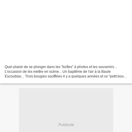
Quel plaisir de se plonger dans les "boîtes" à photos et les souvenirs...
L'occasion de les mettre en scène... Un baptême de l'air à la Baule
Escoublac... Trois bougies soufflées il y a quelques années et ce "petit bout"
est bien plus grand que moi aujourd'hui......
Publicité