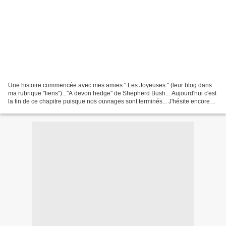
Une histoire commencée avec mes amies " Les Joyeuses " (leur blog dans
ma rubrique "liens")..."A devon hedge" de Shepherd Bush... Aujourd'hui c'est
la fin de ce chapitre puisque nos ouvrages sont terminés... J'hésite encore
pour les finitions... alors...