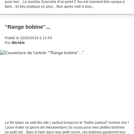
pour moi... Le modèle Scarcella d'un point C fou est vraiment très sympa à
faire... Et très pratique en plus... Bon après midi à tous...
"Range bobine"...
Publié le 22/02/2010 à 12:54
Par
Michèle
Le fils blanc se salit tès vite ( surtout lorsqu'on le "traîne partout" comme moi !
) pour éviter ce genre de mésaventure j'ai cousu pour mes petites bobines
un petit nid... Bien à l'abri dans leur petit cocon, ces bobines garderont leur