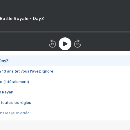
 Battle Royale - DayZ
 DayZ
 a 13 ans (et vous l'avez ignoré)
e (littéralement)
im Rayan
 toutes les règles
s les jeux vidéo
us choquant de Rockstar ? - Le scandale BULLY