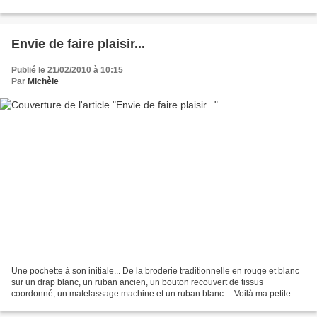
fils bien blanc...
Envie de faire plaisir...
Publié le 21/02/2010 à 10:15
Par
Michèle
Une pochette à son initiale... De la broderie traditionnelle en rouge et blanc
sur un drap blanc, un ruban ancien, un bouton recouvert de tissus
coordonné, un matelassage machine et un ruban blanc ... Voilà ma petite
recette pour des moments de "plaisir...