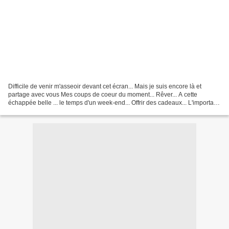
Difficile de venir m'asseoir devant cet écran... Mais je suis encore là et
partage avec vous Mes coups de coeur du moment... Rêver... A cette
échappée belle ... le temps d'un week-end... Offrir des cadeaux... L'important
n'étant pas d'être "à l'heure"......