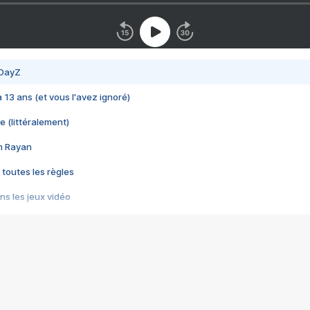
 DayZ
 a 13 ans (et vous l'avez ignoré)
e (littéralement)
im Rayan
 toutes les règles
s les jeux vidéo
us choquant de Rockstar ? - Le scandale BULLY
e plus moche de Steam
du RÊVE tourne au CAUCHEMAR
pendant 8 heures