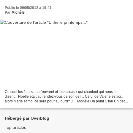
Publié le 09/05/2012 à 19:41
Par
Michèle
Ce sont les fleurs qui s'ouvrent et les oiseaux qui chantent qui nous le
disent... Noëlle était au rendez-vous de son défi... Celui de Valérie est ici...
alors Marie et moi ce sera pour aujourd'hui... Modèle Un point C'fou Un petit
"Pique et Pic" Pour...
Hébergé par Overblog
Top articles